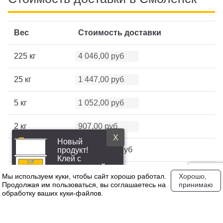
Вес
Стоимость доставки
225 кг
4 046,00 руб
25 кг
1 447,00 руб
5 кг
1 052,00 руб
2 кг
907,00 руб
X
Новый
5000 кг
110 948,00 руб
продукт!
Клей с
повышенной
20000 кг
0,00 руб
эластичностью
Мы используем куки, чтобы сайт хорошо работал.
Хорошо,
Продолжая им пользоваться, вы соглашаетесь на
принимаю
обработку ваших куки‑файлов.
Свяжитесь с нашим менеджером для уточнения точной
стоимости доставки по Смоленску