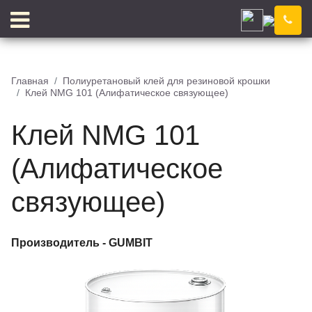
Смоленск
Компания
Новости
Главная
Полиуретановый клей для резиновой крошки
Клей NMG 101 (Алифатическое связующее)
Блог
Цены
Доставка
Контакты
Клей NMG 101
Отзывы
Цветовой конструктор
(Алифатическое
связующее)
КЛЕЙ
КРОШКА
Производитель -
GUMBIT